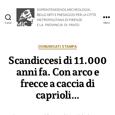
Cerca
Menu
Soprintendenza
Archeologia,
Belle
Arti
Categorie
COMUNICATI STAMPA
e
Scandiccesi di 11.000
Paesaggio
per
la
anni fa. Con arco e
città
metropolitana
frecce a caccia di
di
Firenze
caprioli…
e
la
provincia
di