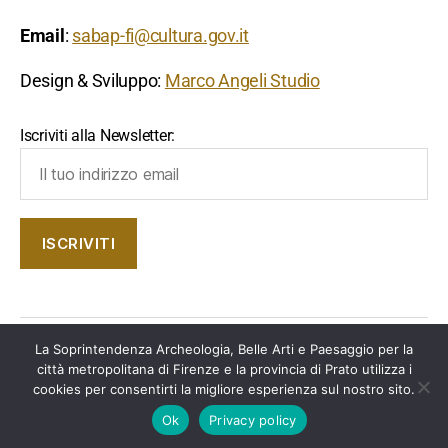
Email
:
sabap-fi@cultura.gov.it
Design & Sviluppo:
Marco Angeli Studio
Iscriviti alla Newsletter:
La Soprintendenza Archeologia, Belle Arti e Paesaggio per la
© 2026
Soprintendenza Archeologia, Belle Arti e
Su
↑
città metropolitana di Firenze e la provincia di Prato utilizza i
Paesaggio per la città metropolitana di Firenze e la
cookies per consentirti la migliore esperienza sul nostro sito.
provincia di Prato
Ok
Privacy policy