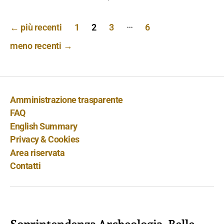
Paginazione
…
←
più recenti
1
2
3
6
degli
meno recenti
→
articoli
Amministrazione trasparente
FAQ
English Summary
Privacy & Cookies
Area riservata
Contatti